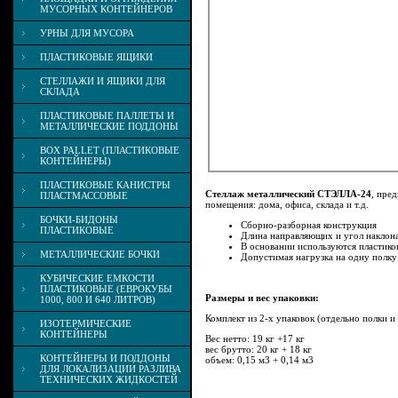
МУСОРНЫХ КОНТЕЙНЕРОВ
УРНЫ ДЛЯ МУСОРА
ПЛАСТИКОВЫЕ ЯЩИКИ
СТЕЛЛАЖИ И ЯЩИКИ ДЛЯ
СКЛАДА
ПЛАСТИКОВЫЕ ПАЛЛЕТЫ И
МЕТАЛЛИЧЕСКИЕ ПОДДОНЫ
BOX PALLET (ПЛАСТИКОВЫЕ
КОНТЕЙНЕРЫ)
ПЛАСТИКОВЫЕ КАНИСТРЫ
Стеллаж металлический СТЭЛЛА-24
, пре
ПЛАСТМАССОВЫЕ
помещения: дома, офиса, склада и т.д.
БОЧКИ-БИДОНЫ
Сборно-разборная конструкция
ПЛАСТИКОВЫЕ
Длина направляющих и угол наклона
В основании используются пластик
МЕТАЛЛИЧЕСКИЕ БОЧКИ
Допустимая нагрузка на одну полку 
КУБИЧЕСКИЕ ЕМКОСТИ
ПЛАСТИКОВЫЕ (ЕВРОКУБЫ
Размеры и вес упаковки:
1000, 800 И 640 ЛИТРОВ)
Комплект из 2-х упаковок (отдельно полки и
ИЗОТЕРМИЧЕСКИЕ
КОНТЕЙНЕРЫ
Вес нетто: 19 кг +17 кг
вес брутто: 20 кг + 18 кг
КОНТЕЙНЕРЫ И ПОДДОНЫ
объем: 0,15 м3 + 0,14 м3
ДЛЯ ЛОКАЛИЗАЦИИ РАЗЛИВА
ТЕХНИЧЕСКИХ ЖИДКОСТЕЙ